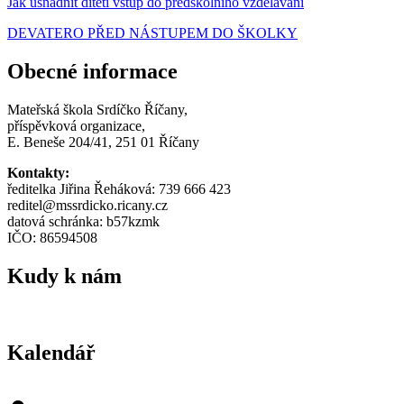
Jak usnadnit dítěti vstup do předškolního vzdělávání
DEVATERO PŘED NÁSTUPEM DO ŠKOLKY
Obecné informace
Mateřská škola Srdíčko Říčany,
příspěvková organizace,
E. Beneše 204/41, 251 01 Říčany
Kontakty:
ředitelka Jiřina Řeháková: 739 666 423
reditel@mssrdicko.ricany.cz
datová schránka: b57kzmk
IČO: 86594508
Kudy k nám
Kalendář