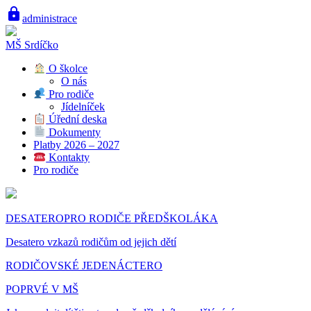
lock
administrace
MŠ Srdíčko
O školce
O nás
Pro rodiče
Jídelníček
Úřední deska
Dokumenty
Platby 2026 – 2027
Kontakty
Pro rodiče
DESATEROPRO RODIČE PŘEDŠKOLÁKA
Desatero vzkazů rodičům od jejich dětí
RODIČOVSKÉ JEDENÁCTERO
POPRVÉ V MŠ