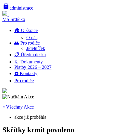
lock
administrace
MŠ Srdíčko
🏠 O školce
O nás
👥 Pro rodiče
Jídelníček
📋 Úřední deska
📄 Dokumenty
Platby 2026 – 2027
☎️ Kontakty
Pro rodiče
« Všechny Akce
akce již proběhla.
Skřítky krmit povoleno