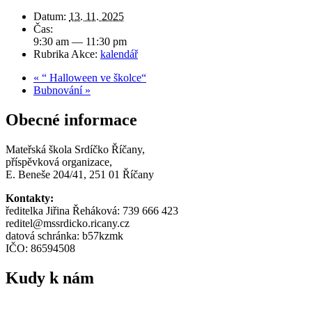
Datum:
13. 11. 2025
Čas:
9:30 am — 11:30 pm
Rubrika Akce:
kalendář
«
“ Halloween ve školce“
Bubnování
»
Obecné informace
Mateřská škola Srdíčko Říčany,
příspěvková organizace,
E. Beneše 204/41, 251 01 Říčany
Kontakty:
ředitelka Jiřina Řeháková: 739 666 423
reditel@mssrdicko.ricany.cz
datová schránka: b57kzmk
IČO: 86594508
Kudy k nám